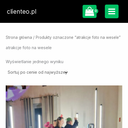
Przejdź
do
clienteo.pl
treści
Strona główna
/ Produkty oznaczone “atrakcje foto na wesele”
atrakcje foto na wesele
Wyświetlanie jednego wyniku