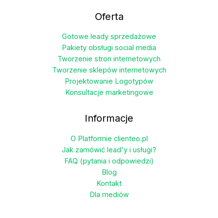
wariantów.
Oferta
Opcje
można
Gotowe leady sprzedażowe
wybrać
Pakiety obsługi social media
na
Tworzenie stron internetowych
stronie
Tworzenie sklepów internetowych
produktu
Projektowanie Logotypów
Konsultacje marketingowe
Informacje
O Platformie clienteo.pl
Jak zamówić lead'y i usługi?
FAQ (pytania i odpowiedzi)
Blog
Kontakt
Dla mediów