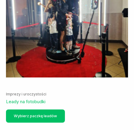
Imprezy i uroczystości
Leady na fotobudki
Ten
Wybierz paczkę leadów
produkt
ma
wiele