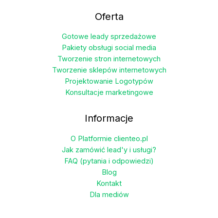
wariantów.
Oferta
Opcje
można
Gotowe leady sprzedażowe
wybrać
Pakiety obsługi social media
na
Tworzenie stron internetowych
stronie
Tworzenie sklepów internetowych
produktu
Projektowanie Logotypów
Konsultacje marketingowe
Informacje
O Platformie clienteo.pl
Jak zamówić lead'y i usługi?
FAQ (pytania i odpowiedzi)
Blog
Kontakt
Dla mediów