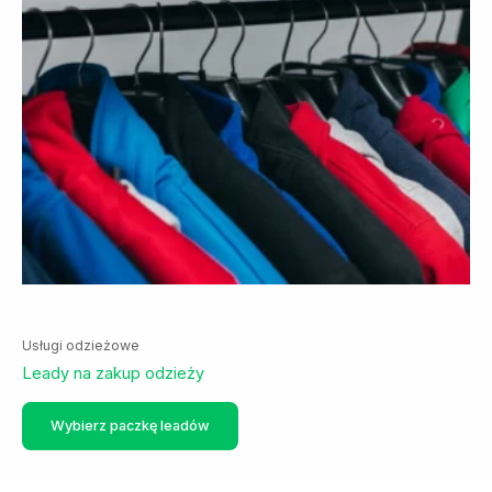
Usługi odzieżowe
Leady na zakup odzieży
Ten
Wybierz paczkę leadów
produkt
ma
wiele