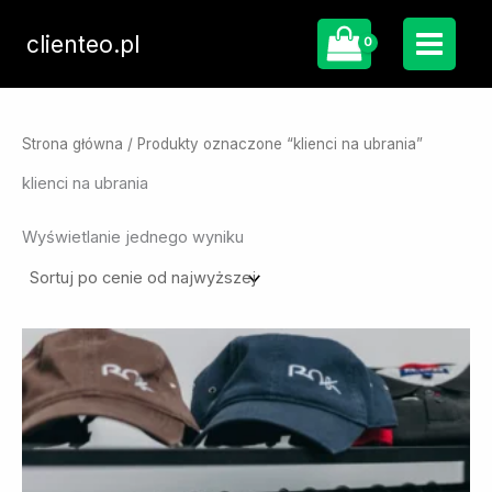
Przejdź
do
clienteo.pl
treści
Strona główna
/ Produkty oznaczone “klienci na ubrania”
klienci na ubrania
Wyświetlanie jednego wyniku