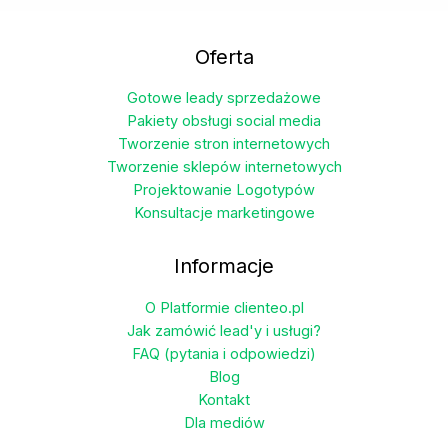
wiele
wariantów.
Oferta
Opcje
można
Gotowe leady sprzedażowe
wybrać
Pakiety obsługi social media
na
Tworzenie stron internetowych
stronie
Tworzenie sklepów internetowych
produktu
Projektowanie Logotypów
Konsultacje marketingowe
Informacje
O Platformie clienteo.pl
Jak zamówić lead'y i usługi?
FAQ (pytania i odpowiedzi)
Blog
Kontakt
Dla mediów