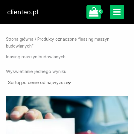
Przejdź
do
clienteo.pl
treści
Strona główna
/ Produkty oznaczone “leasing maszyn
budowlanych”
leasing maszyn budowlanych
Wyświetlanie jednego wyniku