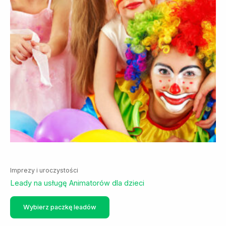
Imprezy i uroczystości
Leady na usługę Animatorów dla dzieci
Ten
Wybierz paczkę leadów
produkt
ma