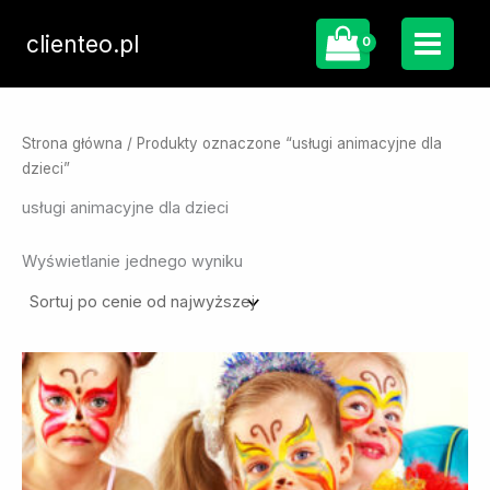
Przejdź
do
clienteo.pl
treści
Strona główna
/ Produkty oznaczone “usługi animacyjne dla
dzieci”
usługi animacyjne dla dzieci
Wyświetlanie jednego wyniku