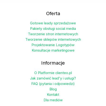
wiele
wariantów.
Oferta
Opcje
można
Gotowe leady sprzedażowe
wybrać
Pakiety obsługi social media
na
Tworzenie stron internetowych
stronie
Tworzenie sklepów internetowych
produktu
Projektowanie Logotypów
Konsultacje marketingowe
Informacje
O Platformie clienteo.pl
Jak zamówić lead'y i usługi?
FAQ (pytania i odpowiedzi)
Blog
Kontakt
Dla mediów