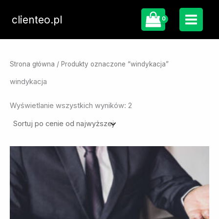
Przejdź
do
clienteo.pl
treści
Strona główna
/ Produkty oznaczone “windykacja”
windykacja
Posortowane
Wyświetlanie wszystkich wyników: 2
według
ceny:
od
wysokiej
do
niskiej