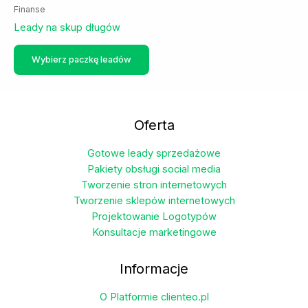
Finanse
Leady na skup długów
Ten
Wybierz paczkę leadów
produkt
ma
wiele
wariantów.
Oferta
Opcje
można
Gotowe leady sprzedażowe
wybrać
Pakiety obsługi social media
na
Tworzenie stron internetowych
stronie
Tworzenie sklepów internetowych
produktu
Projektowanie Logotypów
Konsultacje marketingowe
Informacje
O Platformie clienteo.pl