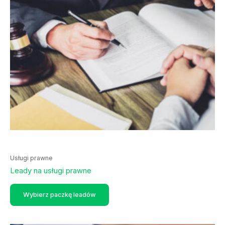
Usługi prawne
Leady na usługi prawne
Ten
Wybierz paczkę leadów
produkt
ma
wiele