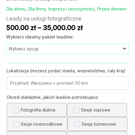
Dla domu
,
Dla firmy
,
Imprezy i uroczystości
,
Przed domem
Leady na usługi fotograficzne
Zakres
500.00
zł
–
35,000.00
zł
cen:
Wybierz idealny pakiet leadów:
od
500.00 zł
do
35,000.00 zł
Lokalizacja (możesz podać miasta, województwa, cały kraj)
Określ dokładnie, jakich leadów potrzebujesz
Fotografia ślubna
Sesje ciążowe
Sesje noworodkowe
Sesje biznesowe