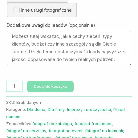
Inne usługi fotograficzne
Dodatkowe uwagi do leadów (opcjonalnie)
ilość
Dodaj do koszyka
Leady
na
SKU:
Brak danych
usługi
Kategorie:
Dla domu
,
Dla firmy
,
Imprezy i uroczystości
,
Przed
fotograficzne
domem
Znaczników:
fotograf do katalogu
,
fotograf freelancer
,
fotograf na chrzciny
,
fotograf na event
,
fotograf na komunię
,
fotograf na konferencję
,
fotograf na wesele
,
fotografia