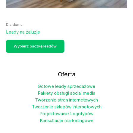
Dla domu
Leady na żaluzje
Ten
Wybierz paczkę leadów
produkt
ma
wiele
wariantów.
Oferta
Opcje
można
Gotowe leady sprzedażowe
wybrać
Pakiety obsługi social media
na
Tworzenie stron internetowych
stronie
Tworzenie sklepów internetowych
produktu
Projektowanie Logotypów
Konsultacje marketingowe