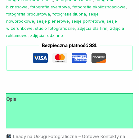
biznesowa
,
fotografia eventowa
,
fotografia okolicznościowa
,
fotografia produktowa
,
fotografia ślubna
,
sesje
noworodkowe
,
sesje plenerowe
,
sesje portretowe
,
sesje
wizerunkowe
,
studio fotograficzne
,
zdjęcia dla firm
,
zdjęcia
reklamowe
,
zdjęcia rodzinne
Bezpieczna płatność SSL
Opis
Informacje dodatkowe
Opinie (0)
Leady na Usługi Fotograficzne – Gotowe Kontakty na